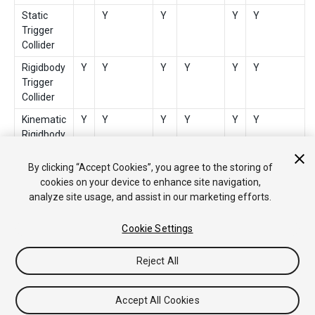
Static
Y
Y
Y
Y
Trigger
Collider
Rigidbody
Y
Y
Y
Y
Y
Y
Trigger
Collider
Kinematic
Y
Y
Y
Y
Y
Y
Rigidbody
Trigger
Collider
By clicking “Accept Cookies”, you agree to the storing of
cookies on your device to enhance site navigation,
analyze site usage, and assist in our marketing efforts.
Cookie Settings
Reject All
Copyright © 2020 Unity Technologies. Publication 2021.1
Tutoriales
Respuestas de la Comunidad
Base de
Accept All Cookies
Conocimientos
Foros
Asset Store (Tienda de Assets/Paquetes)