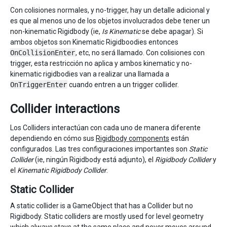
Con colisiones normales, y no-trigger, hay un detalle adicional y
es que al menos uno de los objetos involucrados debe tener un
non-kinematic Rigidbody (ie,
Is Kinematic
se debe apagar). Si
ambos objetos son Kinematic Rigidboodies entonces
OnCollisionEnter
, etc, no será llamado. Con colisiones con
trigger, esta restricción no aplica y ambos kinematic y no-
kinematic rigidbodies van a realizar una llamada a
OnTriggerEnter
cuando entren a un trigger collider.
Collider interactions
Los Colliders interactúan con cada uno de manera diferente
dependiendo en cómo sus
Rigidbody components
están
configurados. Las tres configuraciones importantes son
Static
Collider
(ie, ningún Rigidbody está adjunto), el
Rigidbody Collider
y
el
Kinematic Rigidbody Collider
.
Static Collider
A static collider is a GameObject that has a Collider but no
Rigidbody. Static colliders are mostly used for level geometry