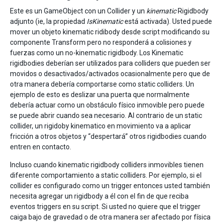
Este es un GameObject con un Collider y un
kinematic
Rigidbody
adjunto (ie, la propiedad
IsKinematic
está activada). Usted puede
mover un objeto kinematic ridibody desde script modificando su
componente Transform pero no responderá a colisiones y
fuerzas como un no-kinematic rigidbody. Los Kinematic
rigidbodies deberían ser utilizados para colliders que pueden ser
movidos o desactivados/activados ocasionalmente pero que de
otra manera debería comportarse como static colliders. Un
ejemplo de esto es deslizar una puerta que normalmente
debería actuar como un obstáculo físico inmovible pero puede
se puede abrir cuando sea necesario. Al contrario de un static
collider, un rigidoby kinematico en movimiento va a aplicar
fricción a otros objetos y “despertará” otros rigidbodies cuando
entren en contacto.
Incluso cuando kinematic rigidbody colliders inmovibles tienen
diferente comportamiento a static colliders. Por ejemplo, si el
collider es configurado como un trigger entonces usted también
necesita agregar un rigidbody a él con el fin de que reciba
eventos triggers en su script. Si usted no quiere que el trigger
caiga bajo de gravedad o de otra manera ser afectado por física