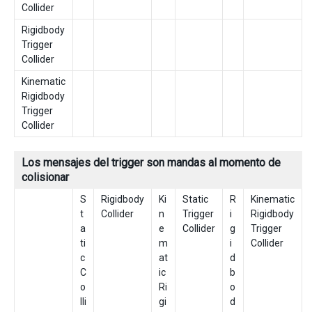
Collider
Rigidbody
Trigger
Collider
Kinematic
Rigidbody
Trigger
Collider
Los mensajes del trigger son mandas al momento de
colisionar
S
Rigidbody
Ki
Static
R
Kinematic
t
Collider
n
Trigger
i
Rigidbody
a
e
Collider
g
Trigger
ti
m
i
Collider
c
at
d
C
ic
b
o
Ri
o
lli
gi
d