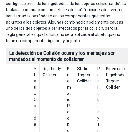
configuraciones de los rigidbodies de los objetos colisionando’. La
tablas a continuación dan detalles de qué funciones de eventos
son llamadas basándose en los componentes que están
adjuntos a los objetos. Algunas combinación solamente causas
uno de los dos objetos a ser afectados por la colisión, pero la
regla general es que la física no será aplicada al objeto que no
tiene un componente Rigidbody adjunto.
La detección de Colisión ocurre y los mensajes son
mandados al momento de colisionar
S
Rigidbody
Ki
Static
R
Kinematic
t
Collider
n
Trigger
i
Rigidbody
a
e
Collider
g
Trigger
ti
m
i
Collider
c
at
d
C
ic
b
o
Ri
o
lli
gi
d
d
d
y
e
b
T
r
o
ri