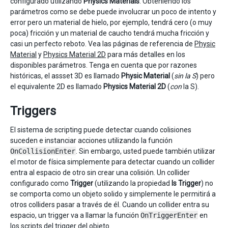
configurado utilizando
Physics Materials
. Obteniendo los
parámetros como se debe puede involucrar un poco de intento y
error pero un material de hielo, por ejemplo, tendrá cero (o muy
poca) fricción y un material de caucho tendrá mucha fricción y
casi un perfecto reboto. Vea las páginas de referencia de
Physic
Material
y
Physics Material 2D
para más detalles en los
disponibles parámetros. Tenga en cuenta que por razones
históricas, el assset 3D es llamado
Physic Material
(
sin la S
) pero
el equivalente 2D es llamado
Physics Material 2D
(
con
la S).
Triggers
El sistema de scripting puede detectar cuando colisiones
suceden e instanciar acciones utilizando la función
OnCollisionEnter
. Sin embargo, usted puede también utilizar
el motor de física simplemente para detectar cuando un collider
entra al espacio de otro sin crear una colisión. Un collider
configurado como
Trigger
(utilizando la propiedad
Is Trigger
) no
se comporta como un objeto solido y simplemente le permitirá a
otros colliders pasar a través de él. Cuando un collider entra su
espacio, un trigger va a llamar la función
OnTriggerEnter
en
los scripts del trigger del objeto.