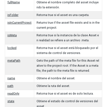
fullName
Obtiene el nombre completo del asset incluye
ndo la extensión.
isFolder
Retorna true si el asset es una carpeta.
isInCurrentProject
Returns true if the asset file exists and is in the
current project.
isMeta
Retorna true si la instancia de la clase Asset e
n realidad se refiere a un archivo .meta.
locked
Retorna true si el asset está bloqueado por el
sistema de control de versiones.
metaPath
Gets the path of the meta file for this Asset rel
ative to the project root. If the Asset is a meta
file, the path to the meta file is returned.
name
Obtiene el nombre del asset.
path
Obtiene la ruta del asset.
readOnly
Retorna true si el asset es de solo lectura.
state
Obtiene el estado de control de versiones del
asset.