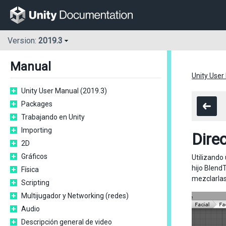
Version:
2019.3
Manual
Unity User
Unity User Manual (2019.3)
Packages
Trabajando en Unity
Importing
Dire
2D
Gráficos
Utilizando
hijo Blend
Física
mezclarlas
Scripting
Multijugador y Networking (redes)
Audio
Descripción general de video