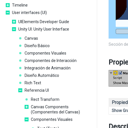
Timeline
User interfaces (UI)
UIElements Developer Guide
Unity UI: Unity User Interface
Canvas
Sección de
Diseño Básico
Componentes Visuales
Componentes de Interacción
Propi
Integración de Animación
Diseño Automático
Rich Text
Referencia UI
Rect Transform
Propied
Canvas Components
Show Gr
(Componentes del Canvas)
Componentes Visuales
Descr