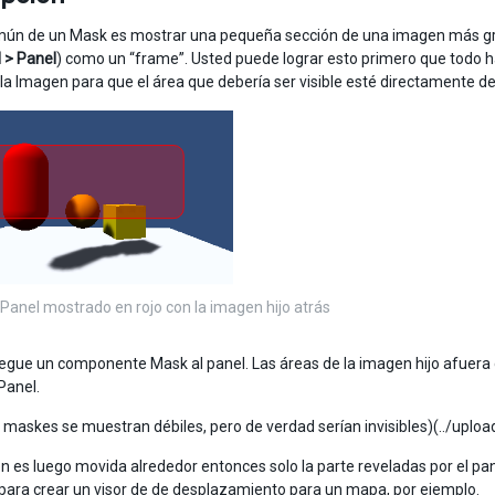
ún de un Mask es mostrar una pequeña sección de una imagen más gra
I > Panel
) como un “frame”. Usted puede lograr esto primero que todo h
 la Imagen para que el área que debería ser visible esté directamente de
l Panel mostrado en rojo con la imagen hijo atrás
egue un componente Mask al panel. Las áreas de la imagen hijo afuera d
Panel.
s maskes se muestran débiles, pero de verdad serían invisibles)(../up
en es luego movida alrededor entonces solo la parte reveladas por el pa
para crear un visor de de desplazamiento para un mapa, por ejemplo.