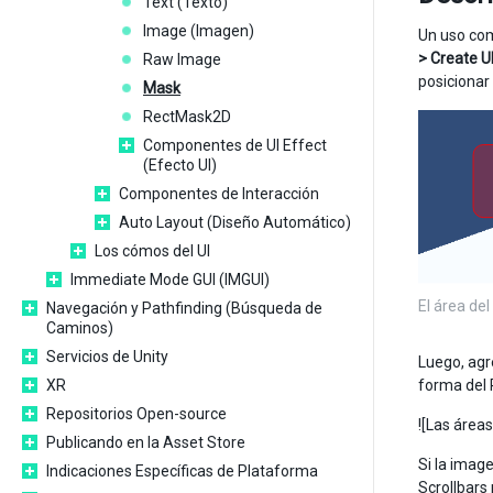
Text (Texto)
Image (Imagen)
Un uso com
> Create U
Raw Image
posicionar
Mask
RectMask2D
Componentes de UI Effect
(Efecto UI)
Componentes de Interacción
Auto Layout (Diseño Automático)
Los cómos del UI
Immediate Mode GUI (IMGUI)
El área de
Navegación y Pathfinding (Búsqueda de
Caminos)
Servicios de Unity
Luego, agr
XR
forma del 
Repositorios Open-source
![Las área
Publicando en la Asset Store
Si la imag
Indicaciones Específicas de Plataforma
Scrollbars