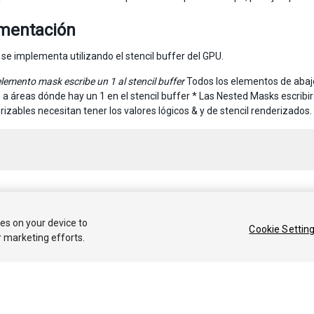
mentación
 se implementa utilizando el stencil buffer del GPU.
elemento mask escribe un 1 al stencil buffer
Todos los elementos de abaj
 a áreas dónde hay un 1 en el stencil buffer * Las Nested Masks escribir
rizables necesitan tener los valores lógicos & y de stencil renderizados.
 2019 Unity Technologies. Publication 2019.1
ies on your device to
Cookie Settin
r marketing efforts.
Tutoriales
Respuestas de la Comunidad
Base de 