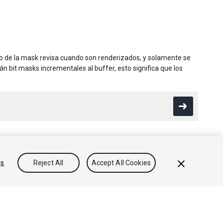
o de la mask revisa cuando son renderizados, y solamente se
án bit masks incrementales al buffer, esto significa que los
gs
Reject All
Accept All Cookies
Conocimientos
Foros
Asset Store (Tienda de Assets/Paquetes)