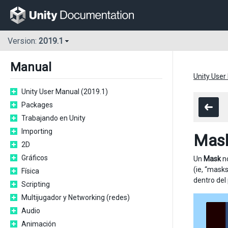
Version:
2019.1
Manual
Unity User
Unity User Manual (2019.1)
Packages
Trabajando en Unity
Importing
Mas
2D
Gráficos
Un
Mask
no
(ie, “mask
Física
dentro del 
Scripting
Multijugador y Networking (redes)
Audio
Animación