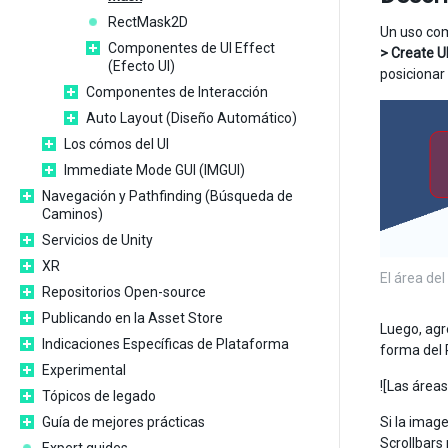
RectMask2D
Un uso com
Componentes de UI Effect
> Create U
(Efecto UI)
posicionar
Componentes de Interacción
Auto Layout (Diseño Automático)
Los cómos del UI
Immediate Mode GUI (IMGUI)
Navegación y Pathfinding (Búsqueda de
Caminos)
Servicios de Unity
XR
El área de
Repositorios Open-source
Publicando en la Asset Store
Luego, agr
Indicaciones Específicas de Plataforma
forma del 
Experimental
![Las área
Tópicos de legado
Guía de mejores prácticas
Si la imag
Scrollbars