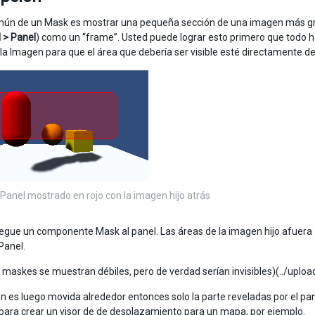
ún de un Mask es mostrar una pequeña sección de una imagen más gra
I > Panel
) como un “frame”. Usted puede lograr esto primero que todo h
 la Imagen para que el área que debería ser visible esté directamente de
l Panel mostrado en rojo con la imagen hijo atrás
egue un componente Mask al panel. Las áreas de la imagen hijo afuera d
Panel.
s maskes se muestran débiles, pero de verdad serían invisibles)(../up
en es luego movida alrededor entonces solo la parte reveladas por el pa
para crear un visor de de desplazamiento para un mapa, por ejemplo.