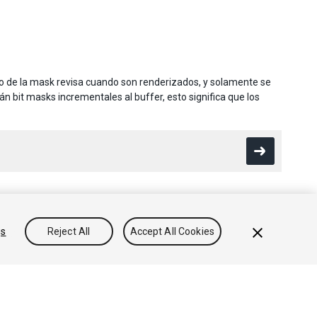
o de la mask revisa cuando son renderizados, y solamente se
án bit masks incrementales al buffer, esto significa que los
gs
Reject All
Accept All Cookies
Conocimientos
Foros
Asset Store (Tienda de Assets/Paquetes)