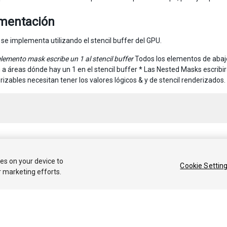
mentación
 se implementa utilizando el stencil buffer del GPU.
elemento mask escribe un 1 al stencil buffer
Todos los elementos de abaj
 a áreas dónde hay un 1 en el stencil buffer * Las Nested Masks escribir
rizables necesitan tener los valores lógicos & y de stencil renderizados.
 2018 Unity Technologies. Publication 2018.1
ies on your device to
Cookie Settin
r marketing efforts.
Tutoriales
Respuestas de la Comunidad
Base de 