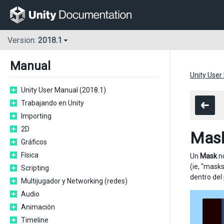
Version:
2018.1
Manual
Unity User
Unity User Manual (2018.1)
Trabajando en Unity
Importing
2D
Mas
Gráficos
Física
Un
Mask
no
(ie, “mask
Scripting
dentro del 
Multijugador y Networking (redes)
Audio
Animación
Timeline