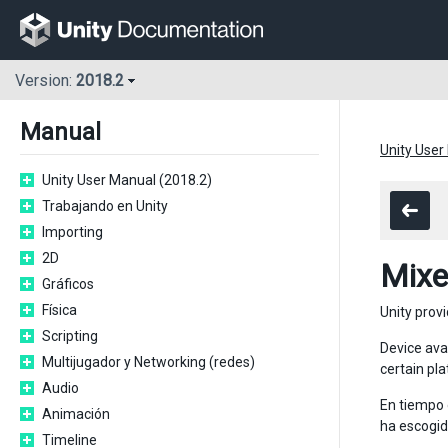
Version:
2018.2
Manual
Unity User
Unity User Manual (2018.2)
Trabajando en Unity
Importing
2D
Mixe
Gráficos
Física
Unity prov
Scripting
Device avai
Multijugador y Networking (redes)
certain pl
Audio
En tiempo 
Animación
ha escogido
Timeline