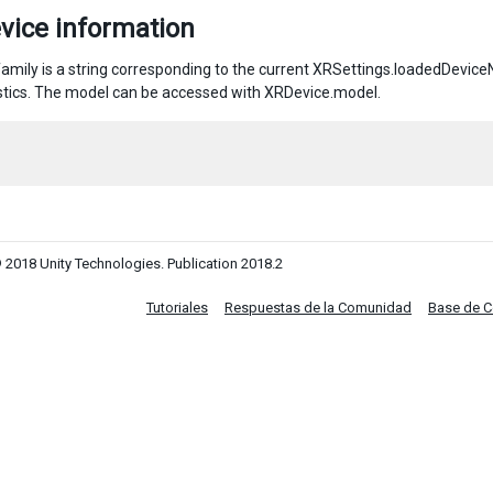
vice information
amily is a string corresponding to the current XRSettings.loadedDevice
stics. The model can be accessed with XRDevice.model.
 2018 Unity Technologies. Publication 2018.2
Tutoriales
Respuestas de la Comunidad
Base de 