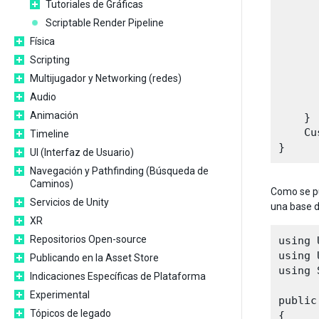
Tutoriales de Gráficas
      
Scriptable Render Pipeline
Física
      
      
Scripting
      
Multijugador y Networking (redes)
       
Audio
      
Animación
    } 

    Cu
Timeline
UI (Interfaz de Usuario)
Navegación y Pathfinding (Búsqueda de
Caminos)
Como se pu
Servicios de Unity
una base d
XR
Repositorios Open-source
using 
using 
Publicando en la Asset Store
using 
Indicaciones Específicas de Plataforma
Experimental
public
Tópicos de legado
{
