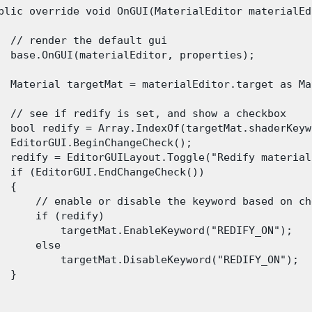
blic override void OnGUI(MaterialEditor materialEd
  // render the default gui

  base.OnGUI(materialEditor, properties);

  Material targetMat = materialEditor.target as Mat
  // see if redify is set, and show a checkbox

  bool redify = Array.IndexOf(targetMat.shaderKeyw
  EditorGUI.BeginChangeCheck();

  redify = EditorGUILayout.Toggle("Redify material
  if (EditorGUI.EndChangeCheck())

 {

      // enable or disable the keyword based on che
      if (redify)

          targetMat.EnableKeyword("REDIFY_ON");

      else

          targetMat.DisableKeyword("REDIFY_ON");

 }
