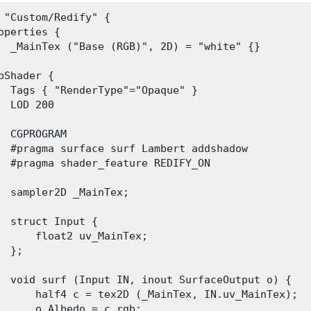
 "Custom/Redify" {

operties {

  _MainTex ("Base (RGB)", 2D) = "white" {}

bShader {

  Tags { "RenderType"="Opaque" }

  LOD 200

  CGPROGRAM

  #pragma surface surf Lambert addshadow

  #pragma shader_feature REDIFY_ON

  sampler2D _MainTex;

  struct Input {

      float2 uv_MainTex;

  };

  void surf (Input IN, inout SurfaceOutput o) {

      half4 c = tex2D (_MainTex, IN.uv_MainTex);

      o.Albedo = c.rgb;
