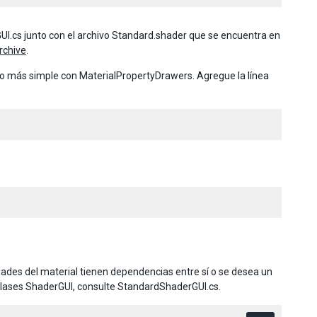
I.cs junto con el archivo Standard.shader que se encuentra en
rchive
.
ho más simple con MaterialPropertyDrawers. Agregue la línea
des del material tienen dependencias entre sí o se desea un
clases ShaderGUI, consulte StandardShaderGUI.cs.