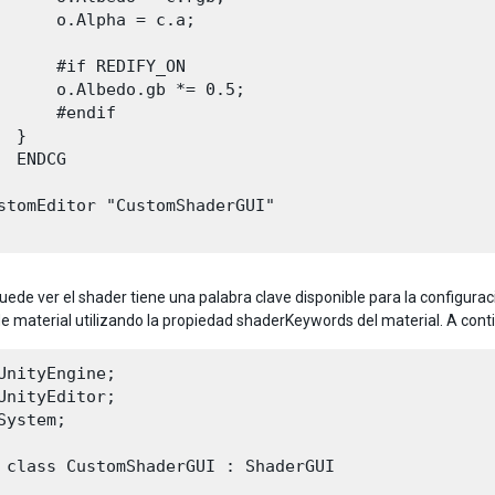
      o.Alpha = c.a;

      #if REDIFY_ON

      o.Albedo.gb *= 0.5;

      #endif

 }

  ENDCG

stomEditor "CustomShaderGUI"

ede ver el shader tiene una palabra clave disponible para la configura
e material utilizando la propiedad shaderKeywords del material. A con
UnityEngine;

UnityEditor;

System;

 class CustomShaderGUI : ShaderGUI
