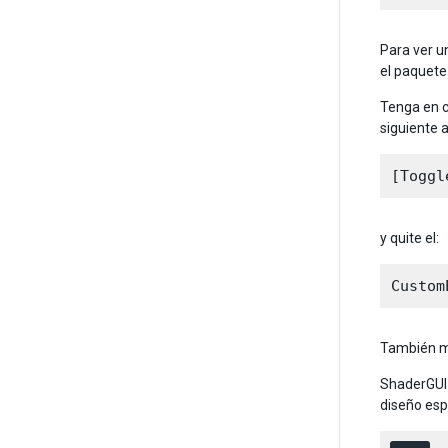
Para ver u
el paquete
Tenga en c
siguiente 
y quite el:
También m
ShaderGUI 
diseño esp