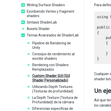
Writing Surface Shaders
Para defini
Escribiendo Vertex y fragment
shaders
using 
Sintaxis ShaderLab
public
Assets Shader
{

Temas Avanzados de ShaderLab
    pu
    {

Pipeline de Rendering de
Unity
      
    }

Consejos de rendimiento al
escribir shaders
Rendering con Shaders
Remplazados
Cualquier 
Custom Shader GUI (GUI
shader list
Shader Personalizado)
Utilizando Depth Textures
Un ej
(Texturas de profundidad)
La Depth Texture (Textura de
Así que te
Profundidad) de la cámara
los canale
Diferencias especificas de