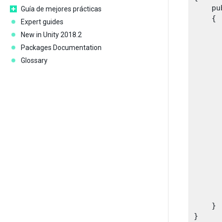
    pu
Guía de mejores prácticas
    {

Expert guides
      
New in Unity 2018.2
      
Packages Documentation
      
Glossary
      
      
      
      
      
       
      
      
      
      
      
       
    }
