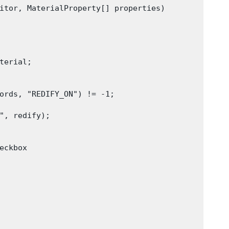
itor, MaterialProperty[] properties)

erial;

ords, "REDIFY_ON") != -1;

", redify);

ckbox
