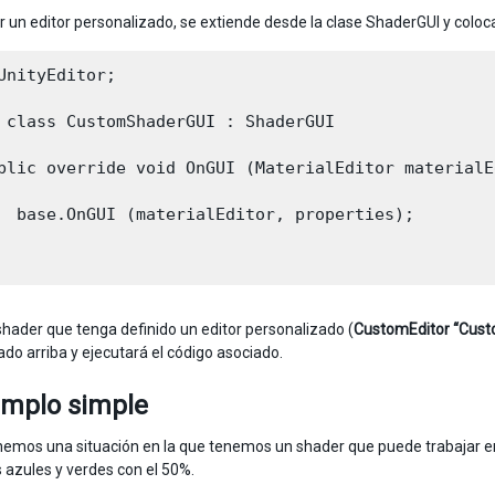
r un editor personalizado, se extiende desde la clase ShaderGUI y coloca 
UnityEditor;

 class CustomShaderGUI : ShaderGUI 

blic override void OnGUI (MaterialEditor materialE
  base.OnGUI (materialEditor, properties);

shader que tenga definido un editor personalizado (
CustomEditor “Cus
ado arriba y ejecutará el código asociado.
emplo simple
nemos una situación en la que tenemos un shader que puede trabajar en
s azules y verdes con el 50%.