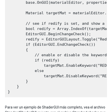
        base.OnGUI(materialEditor, properties);
        Material targetMat = materialEditor.tar
        // see if redify is set, and show a che
        bool redify = Array.IndexOf(targetMat.
        EditorGUI.BeginChangeCheck();

        redify = EditorGUILayout.Toggle("Redify
        if (EditorGUI.EndChangeCheck())

        {

            // enable or disable the keyword ba
            if (redify)

                targetMat.EnableKeyword("REDIFY
            else

                targetMat.DisableKeyword("REDIF
        }

    }

Para ver un ejemplo de ShaderGUI más completo, vea el archivo