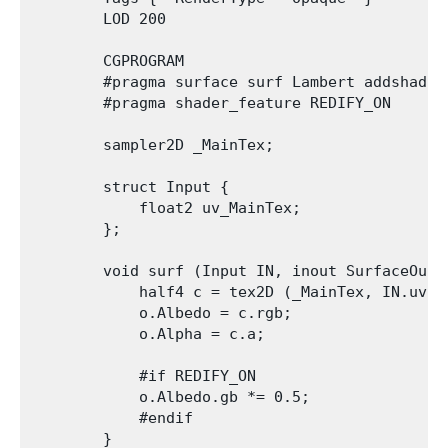
        LOD 200

        CGPROGRAM

        #pragma surface surf Lambert addshadow

        #pragma shader_feature REDIFY_ON

        sampler2D _MainTex;

        struct Input {

            float2 uv_MainTex;

        };

        void surf (Input IN, inout SurfaceOutpu
            half4 c = tex2D (_MainTex, IN.uv_Ma
            o.Albedo = c.rgb;

            o.Alpha = c.a;

            #if REDIFY_ON

            o.Albedo.gb *= 0.5;

            #endif

        }
