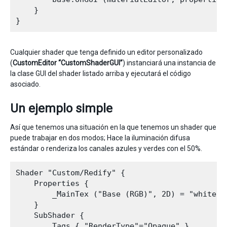
    }

Cualquier shader que tenga definido un editor personalizado
(
CustomEditor “CustomShaderGUI”
) instanciará una instancia de
la clase GUI del shader listado arriba y ejecutará el código
asociado.
Un ejemplo simple
Así que tenemos una situación en la que tenemos un shader que
puede trabajar en dos modos; Hace la iluminación difusa
estándar o renderiza los canales azules y verdes con el 50%.
Shader "Custom/Redify" {

    Properties {

        _MainTex ("Base (RGB)", 2D) = "white" {
    }

    SubShader {

        Tags { "RenderType"="Opaque" }
