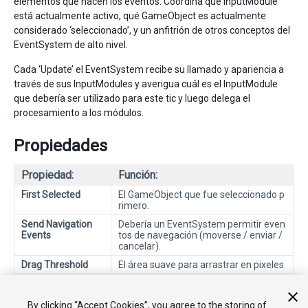
elementos que hacen los eventos. Coordina qué InputModule
está actualmente activo, qué GameObject es actualmente
considerado ‘seleccionado’, y un anfitrión de otros conceptos del
EventSystem de alto nivel.
Cada ‘Update’ el EventSystem recibe su llamado y apariencia a
través de sus InputModules y averigua cuál es el InputModule
que debería ser utilizado para este tic y luego delega el
procesamiento a los módulos.
Propiedades
Propiedad:
Función:
First Selected
El GameObject que fue seleccionado p
rimero.
Send Navigation
Debería un EventSystem permitir even
Events
tos de navegación (moverse / enviar /
cancelar).
Drag Threshold
El área suave para arrastrar en pixeles.
Debajo de la tabla de propiedades está el botón “Add Default
By clicking “Accept Cookies”, you agree to the storing of