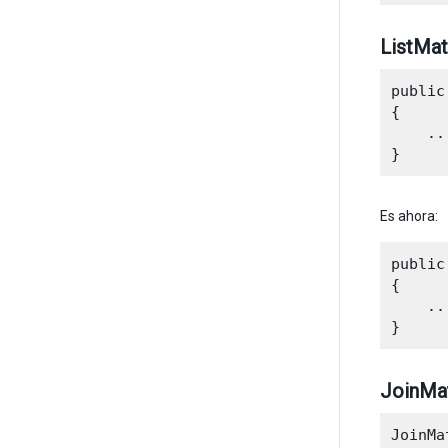
ListMat
public
{

    ...
Es ahora:
public
{

    ...
JoinMat
JoinMa