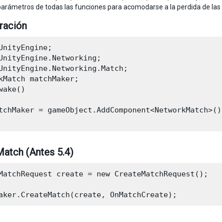
e parámetros de todas las funciones para acomodarse a la perdida de las
ración
UnityEngine;

UnityEngine.Networking;

UnityEngine.Networking.Match;

kMatch matchMaker;

wake()

tchMaker = gameObject.AddComponent<NetworkMatch>();
atch (Antes 5.4)
MatchRequest create = new CreateMatchRequest();
