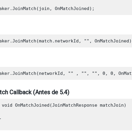
ch Callback (Antes de 5.4)
 void OnMatchJoined(JoinMatchResponse matchJoin)


