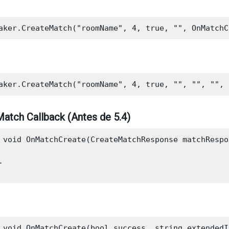
atch Callback (Antes de 5.4)
 void OnMatchCreate(CreateMatchResponse matchRespon


 void OnMatchCreate(bool success, string extendedI