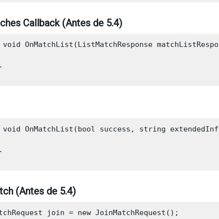
ches Callback (Antes de 5.4)
 void OnMatchList(ListMatchResponse matchListRespon


 void OnMatchList(bool success, string extendedInf


ch (Antes de 5.4)
tchRequest join = new JoinMatchRequest();
