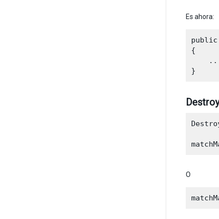
Es ahora:
public
{

    ...
Destroy
Destro
O