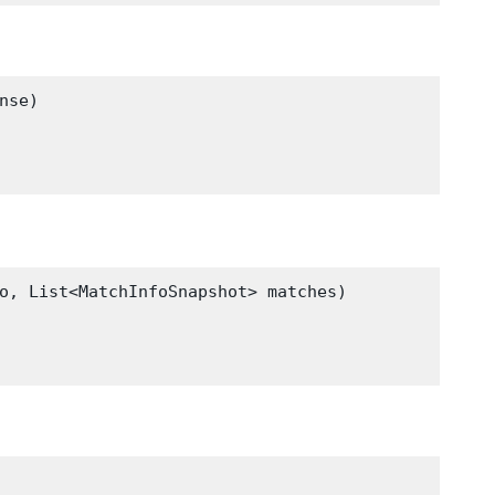
se)

o, List<MatchInfoSnapshot> matches)
