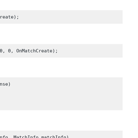
se)

nfo, MatchInfo matchInfo)
