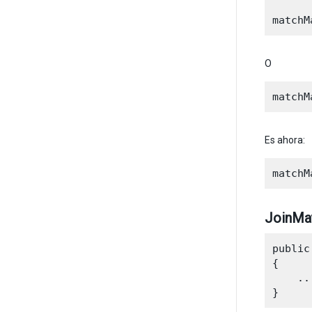
O
Es ahora:
JoinMat
public
{

    ...