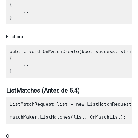
{

    ...

Es ahora:
public void OnMatchCreate(bool success, string
{

    ...

ListMatches (Antes de 5.4)
ListMatchRequest list = new ListMatchRequest();
O