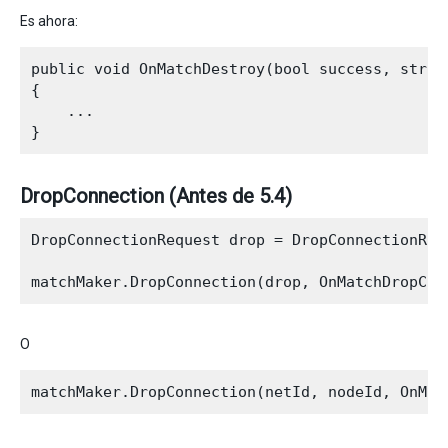
Es ahora:
public void OnMatchDestroy(bool success, string
{

    ...

DropConnection (Antes de 5.4)
DropConnectionRequest drop = DropConnectionRequ
O