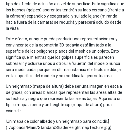
tipo de efecto de oclusión a nivel de superficie. Esto significa que
los baches (golpes) aparentes tendrán su lado cercano (frente a
la cámara) expandido y exagerado, y su lado lejano (mirando
hacia fuera de la cámara) se reducirá y parecerá ocluido desde
la vista.
Este efecto, aunque puede producir una representación muy
convincente de la geometría 3D, todavía está limitado a la
superficie de los polígonos planos del mesh de un objeto. Esto
significa que mientras que los golpes superficiales parecen
sobresalir y ocluirse unos a otros, la “silueta” del modelo nunca
será modificada, porque en última instancia el efecto se dibuja
en la superficie del modelo y no modifica la geometría real.
Un heightmap (mapa de altura) debe ser una imagen en escala
de grises, con áreas blancas que representan las áreas altas de
su textura y negro que representa las áreas bajas. Aquí está un
típico mapa albedo y un heightmap (mapa de altura) para
coincidir.
!Un mapa de color albedo y un heightmap para coincidir.]
(../uploads/Main/StandardShaderHeightmapTexture.jpg)