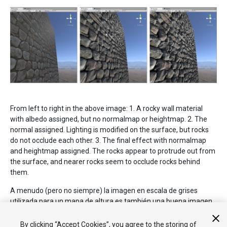
From left to right in the above image: 1. A rocky wall material
with albedo assigned, but no normalmap or heightmap. 2. The
normal assigned. Lighting is modified on the surface, but rocks
do not occlude each other. 3. The final effect with normalmap
and heightmap assigned. The rocks appear to protrude out from
the surface, and nearer rocks seem to occlude rocks behind
them.
A menudo (pero no siempre) la imagen en escala de grises
utilizada para un mapa de altura es también una buena imagen
para usar en el mapa de oclusión. Para obtener información
sobre los mapas de oclusión, consulte la siguiente sección.
By clicking “Accept Cookies”, you agree to the storing of