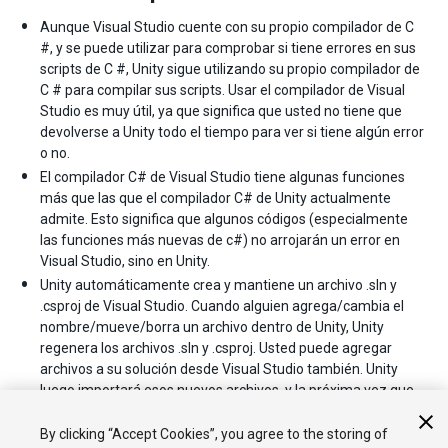
Aunque Visual Studio cuente con su propio compilador de C
#, y se puede utilizar para comprobar si tiene errores en sus
scripts de C #, Unity sigue utilizando su propio compilador de
C # para compilar sus scripts. Usar el compilador de Visual
Studio es muy útil, ya que significa que usted no tiene que
devolverse a Unity todo el tiempo para ver si tiene algún error
o no.
El compilador C# de Visual Studio tiene algunas funciones
más que las que el compilador C# de Unity actualmente
admite. Esto significa que algunos códigos (especialmente
las funciones más nuevas de c#) no arrojarán un error en
Visual Studio, sino en Unity.
Unity automáticamente crea y mantiene un archivo .sln y
.csproj de Visual Studio. Cuando alguien agrega/cambia el
nombre/mueve/borra un archivo dentro de Unity, Unity
regenera los archivos .sln y .csproj. Usted puede agregar
archivos a su solución desde Visual Studio también. Unity
luego importará esos nuevos archivos, y la próxima vez que
Unity cree nuevos archivos de proyecto, los va a crear con
este nuevo archivo incluido.
By clicking “Accept Cookies”, you agree to the storing of