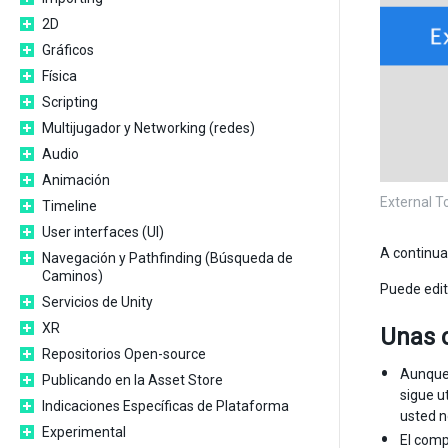
2D
Gráficos
Física
Scripting
Multijugador y Networking (redes)
Audio
Animación
External T
Timeline
User interfaces (UI)
A continua
Navegación y Pathfinding (Búsqueda de
Caminos)
Puede edit
Servicios de Unity
XR
Unas 
Repositorios Open-source
Aunque 
Publicando en la Asset Store
sigue u
Indicaciones Específicas de Plataforma
usted n
Experimental
El comp