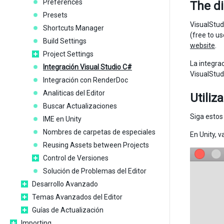
Preferences
The d
Presets
VisualStud
Shortcuts Manager
(free to u
Build Settings
website
.
Project Settings
La integra
Integración Visual Studio C#
VisualStudi
Integración con RenderDoc
Analiticas del Editor
Utiliz
Buscar Actualizaciones
Siga estos
IME en Unity
Nombres de carpetas de especiales
En Unity, 
Reusing Assets between Projects
Control de Versiones
Solución de Problemas del Editor
Desarrollo Avanzado
Temas Avanzados del Editor
Guías de Actualización
Importing