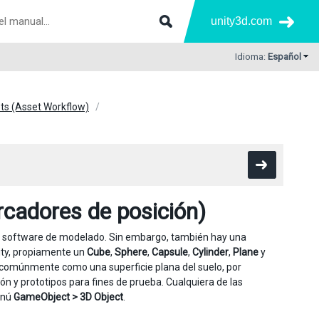
unity3d.com
Idioma:
Español
ets (Asset Workflow)
rcadores de posición)
n software de modelado. Sin embargo, también hay una
ity, propiamente un
Cube
,
Sphere
,
Capsule
,
Cylinder
,
Plane
y
za comúnmente como una superficie plana del suelo, por
 y prototipos para fines de prueba. Cualquiera de las
enú
GameObject > 3D Object
.