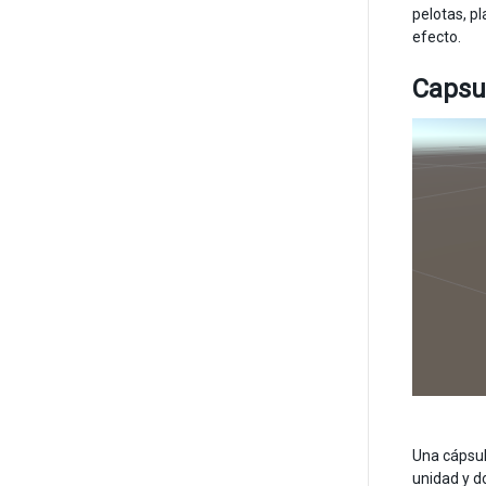
pelotas, p
efecto.
Capsu
Una cápsul
unidad y d