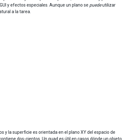
 GUI y efectos especiales. Aunque un plano se
puede
utilizar
ural a la tarea.
s y la superficie es orientada en el plano XY del espacio de
contiene dos-cientos. Un quad es útil en casos dónde un objeto