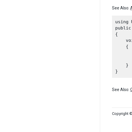
See Also:
using 
public
{

    vo
    {

      
    }

See Also:
Copyright ©