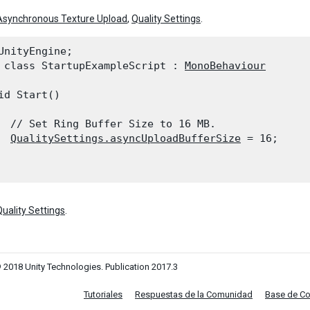
Asynchronous Texture Upload
,
Quality Settings
.
UnityEngine;

 class StartupExampleScript : 
MonoBehaviour
id Start()

  // Set Ring Buffer Size to 16 MB.

QualitySettings.asyncUploadBufferSize
 = 16;

Quality Settings
.
 2018 Unity Technologies. Publication 2017.3
Tutoriales
Respuestas de la Comunidad
Base de C