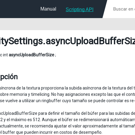
Manual
Scripting API
itySettings
.asyncUploadBufferSi
ic int
asyncUploadBufferSize
;
ipción
síncrona de la textura proporciona la subida asíncrona de la textura del
obre memoria y timelicing. No hay asignaciones excepto las que el contro
se vuelve a utilizar un ringbuffer cuyo tamaño se puede controlar es re-
yncUploadBufferSize para definir el tamaño del búfer para las subidas d
2 y el máximo es 512. Aunque el búfer se redimensionará automáticame
ctualmente, se recomienda ajustar el valor aproximadamente al tamaño 
el buffer que pueden incurrir en costos de desempeño.