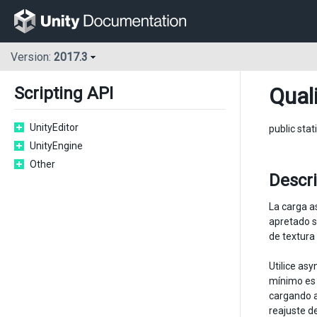
Version:
2017.3
Qual
Scripting API
UnityEditor
public stat
UnityEngine
Other
Descr
La carga a
apretado s
de textura 
Utilice as
mínimo es 
cargando a
reajuste d