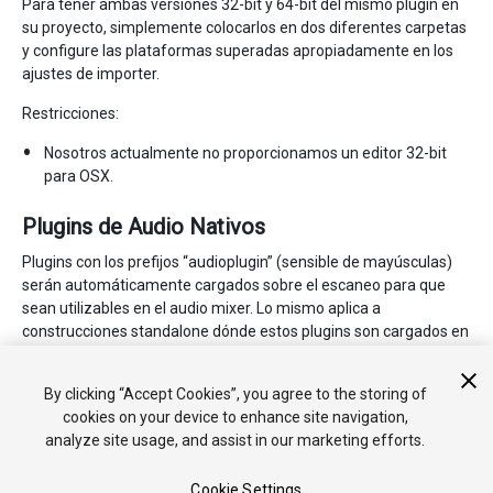
Para tener ambas versiones 32-bit y 64-bit del mismo plugin en
su proyecto, simplemente colocarlos en dos diferentes carpetas
y configure las plataformas superadas apropiadamente en los
ajustes de importer.
Restricciones:
Nosotros actualmente no proporcionamos un editor 32-bit
para OSX.
Plugins de Audio Nativos
Plugins con los prefijos “audioplugin” (sensible de mayúsculas)
serán automáticamente cargados sobre el escaneo para que
sean utilizables en el audio mixer. Lo mismo aplica a
construcciones standalone dónde estos plugins son cargados en
el tiempo de inicio antes de que cualquier asset haya sido
cargado, ya que ciertos assets como audio mixer requiere que
By clicking “Accept Cookies”, you agree to the storing of
estos sean cargados con el fin de instancia efectos.
cookies on your device to enhance site navigation,
analyze site usage, and assist in our marketing efforts.
Cookie Settings