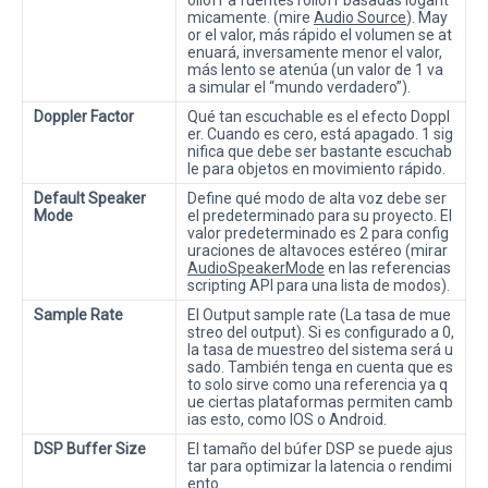
olloff a fuentes rolloff basadas logarit
micamente. (mire
Audio Source
). May
or el valor, más rápido el volumen se at
enuará, inversamente menor el valor,
más lento se atenúa (un valor de 1 va
a simular el “mundo verdadero”).
Doppler Factor
Qué tan escuchable es el efecto Doppl
er. Cuando es cero, está apagado. 1 sig
nifica que debe ser bastante escuchab
le para objetos en movimiento rápido.
Default Speaker
Define qué modo de alta voz debe ser
Mode
el predeterminado para su proyecto. El
valor predeterminado es 2 para config
uraciones de altavoces estéreo (mirar
AudioSpeakerMode
en las referencias
scripting API para una lista de modos).
Sample Rate
El Output sample rate (La tasa de mue
streo del output). Si es configurado a 0,
la tasa de muestreo del sistema será u
sado. También tenga en cuenta que es
to solo sirve como una referencia ya q
ue ciertas plataformas permiten camb
ias esto, como IOS o Android.
DSP Buffer Size
El tamaño del búfer DSP se puede ajus
tar para optimizar la latencia o rendimi
ento