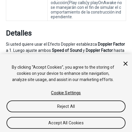
oducción(Play calls)y playOnAwake no
se manejarán con el fin de simular el c
omportamiento de la construcción ind
ependiente.
Detalles
Si usted quiere usar el Efecto Doppler establezca
Doppler Factor
a 1. Luego ajuste ambos
Speed of Sound
y
Doppler Factor
hasta
que usted esté satisfecho. El Modo de Altavoz se puede cambiar
en tiempo de ejecución de su aplicación a través del scripting.
By clicking “Accept Cookies”, you agree to the storing of
Mirar
Audio Settings
.
cookies on your device to enhance site navigation,
analyze site usage, and assist in our marketing efforts.
Cookie Settings
Reject All
Copyright © 2017 Unity Technologies. Publication 2017.1
Tutoriales
Respuestas de la Comunidad
Base de
Accept All Cookies
Conocimientos
Foros
Asset Store (Tienda de Assets/Paquetes)