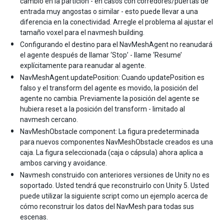
cambio en la partición - en casos con corredores/puertas de
entrada muy angostas o similar - esto puede llevar a una
diferencia en la conectividad. Arregle el problema al ajustar el
tamaño voxel para el navmesh building.
Configurando el destino para el NavMeshAgent no reanudará
el agente después de llamar ‘Stop’ - llame ‘Resume’
explícitamente para reanudar al agente.
NavMeshAgent.updatePosition: Cuando updatePosition es
falso y el transform del agente es movido, la posición del
agente no cambia. Previamente la posición del agente se
hubiera reset a la posición del transform - limitado al
navmesh cercano.
NavMeshObstacle component: La figura predeterminada
para nuevos componentes NavMeshObstacle creados es una
caja. La figura seleccionada (caja o cápsula) ahora aplica a
ambos carving y avoidance.
Navmesh construido con anteriores versiones de Unity no es
soportado. Usted tendrá que reconstruirlo con Unity 5. Usted
puede utilizar la siguiente script como un ejemplo acerca de
cómo reconstruir los datos del NavMesh para todas sus
escenas.