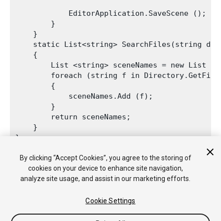
            EditorApplication.SaveScene ();

        }

    }

    static List<string> SearchFiles(string dir,
    {

        List <string> sceneNames = new List <st
        foreach (string f in Directory.GetFile
        {

            sceneNames.Add (f);

        }

        return sceneNames;

    }

}

By clicking “Accept Cookies”, you agree to the storing of
cookies on your device to enhance site navigation,
analyze site usage, and assist in our marketing efforts.
Cookie Settings