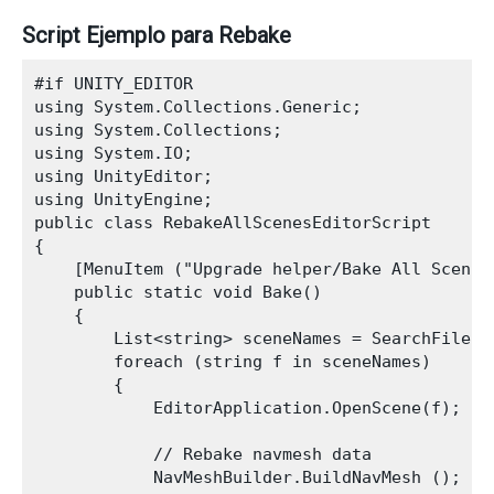
Script Ejemplo para Rebake
#if UNITY_EDITOR

using System.Collections.Generic;

using System.Collections;

using System.IO;

using UnityEditor;

using UnityEngine;

public class RebakeAllScenesEditorScript

{

    [MenuItem ("Upgrade helper/Bake All Scenes"
    public static void Bake()

    {

        List<string> sceneNames = SearchFiles 
        foreach (string f in sceneNames)

        {

            EditorApplication.OpenScene(f);

            // Rebake navmesh data

            NavMeshBuilder.BuildNavMesh ();
