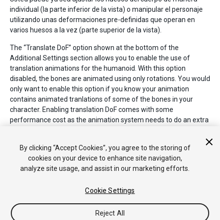
individual (la parte inferior de la vista) o manipular el personaje
utilizando unas deformaciones pre-definidas que operan en
varios huesos a la vez (parte superior de la vista).
The “Translate DoF” option shown at the bottom of the
Additional Settings section allows you to enable the use of
translation animations for the humanoid. With this option
disabled, the bones are animated using only rotations. You would
only want to enable this option if you know your animation
contains animated tranlations of some of the bones in your
character. Enabling translation DoF comes with some
performance cost as the animation system needs to do an extra
step to retarget humanoid animation. Translation DoF is
available for Chest, UpperChest, Neck, LeftUpperLeg,
By clicking “Accept Cookies”, you agree to the storing of
RightUpperLeg, LeftShoulder and RightShoulder muscles.
cookies on your device to enhance site navigation,
analyze site usage, and assist in our marketing efforts.
Cookie Settings
Reject All