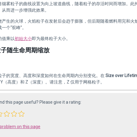
烟雾粒子的曲线设置为向上坡道曲线，随着粒子的存活时间而增加。此外还可使用__颜
，从而进一步增强此效果。
烧产生的火球，火焰粒子在发射后会趋于膨胀，但后期随着燃料用完和火
一个“驼峰”。
的值乘以
初始大小
即为最终粒子大小。
粒子随生命周期缩放
粒子的宽度、高度和深度如何在生命周期内分别变化。在
Size over Lifeti
Y（高度）和 Z（深度）。请注意，Z 仅用于网格粒子。
ind this page useful? Please give it a rating:
 problem on this page