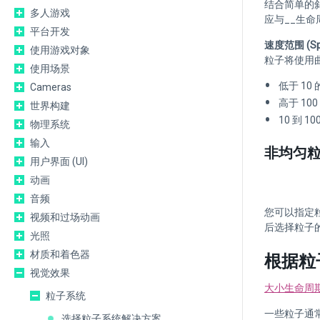
结合简单的
多人游戏
应与__生命周期控
平台开发
速度范围 (Spe
使用游戏对象
粒子将使用曲
使用场景
低于 1
Cameras
高于 1
世界构建
10 到
物理系统
输入
非均匀
用户界面 (UI)
动画
音频
您可以指定粒子
视频和过场动画
后选择粒子的
光照
材质和着色器
根据粒
视觉效果
大小生命周期 (S
粒子系统
一些粒子通
选择粒子系统解决方案