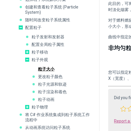
此目的，可将
创建和查看粒子系统 (Particle
时淡化烟雾
System)
随时间改变粒子系统属性
对于燃料燃
小大小，形成
配置粒子
粒子发射和发射器
曲线中指定
配置全局粒子属性
非均匀
粒子移动
粒子外观
粒子大小
您可以指定
更改粒子颜色
X（宽度）、
粒子光源和轨迹
粒子渲染和着色
Did you f
粒子动画
粒子物理
将 C# 作业系统集成到粒子系统工作
流程中
Report a
从动画系统访问粒子系统