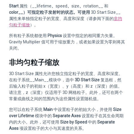
Start
属性（__lifetime
、
speed
、
size
、
rotation__ 和
color__）可指定粒子发射时的状态。可使用
3D Start Size__
属性来单独指定粒子的宽度、高度和深度（请参阅下面的
非均
匀粒子缩放
）。
所有粒子系统都使用
Physics
设置中指定的相同重力矢量。
Gravity Multiplier 值可用于缩放重力，或者如果设置为零则将其
关闭。
非均匀粒子缩放
3D Start Size 属性允许您独立指定粒子的宽度、高度和深度。
在粒子系统__Main__模块中，选中
3D Start Size
复选框，然
后输入粒子的初始 x（宽度）、y（高度）和 z（深度）的值。
请注意，z（深度）仅适用于 3D 网格粒子。此外，还可在两个
常量或曲线之间的范围内为这些属性设置随机值。
您可以在粒子系统
Main
中设置粒子的初始大小，并使用
Size
over Lifetime
模块中的
Separate Axes
设置粒子在其生命周期
内的大小。此外，还可使用
Size by Speed
中的
Separate
Axes
项设置粒子的大小与其速度的关系。