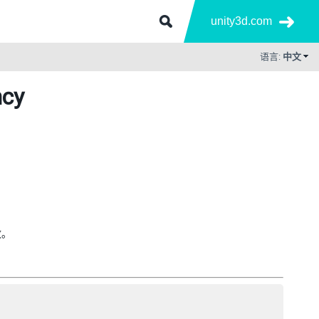
unity3d.com
语言:
中文
ncy
效。