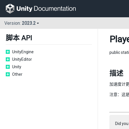
Version:
2023.2
Play
脚本 API
UnityEngine
public stat
UnityEditor
Unity
描述
Other
加速度计
注意：这
Did you 