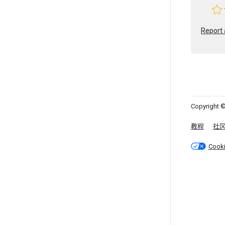
Report 
Copyright ©
教程
社
Cook