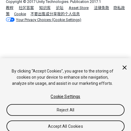
Copyright © 2017 Unity Technologies. Publication 2017.1
教程
社区答案
知识库
论坛
Asset Store
法律条款
隐私政
策
Cookie
不要出售或分享我的个人信息
Your Privacy Choices (Cookie Settings)
By clicking “Accept Cookies”, you agree to the storing of
cookies on your device to enhance site navigation,
analyze site usage, and assist in our marketing efforts.
Cookie Settings
Reject All
Accept All Cookies