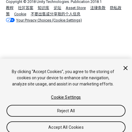
Copyright © 2018 Unity Technologies. Publication 2018.1
教程
社区答案
知识库
论坛
Asset Store
法律条款
隐私政
策
Cookie
不要出售或分享我的个人信息
Your Privacy Choices (Cookie Settings)
By clicking “Accept Cookies”, you agree to the storing of
cookies on your device to enhance site navigation,
analyze site usage, and assist in our marketing efforts.
Cookie Settings
Reject All
Accept All Cookies