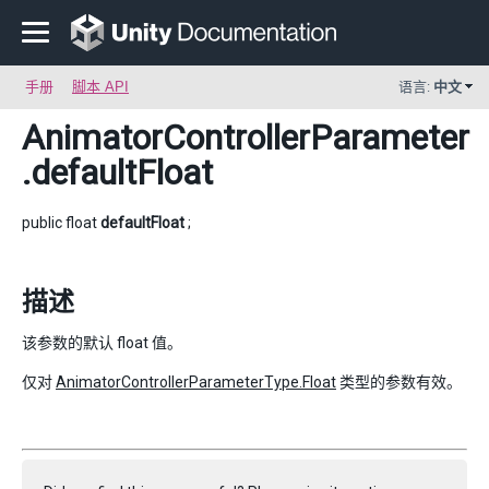
手册
脚本 API
语言:
中文
AnimatorControllerParameter
.defaultFloat
public float
defaultFloat
;
描述
该参数的默认 float 值。
仅对
AnimatorControllerParameterType.Float
类型的参数有效。