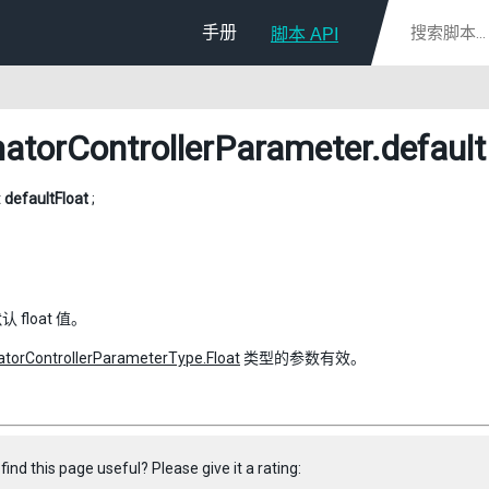
手册
脚本 API
atorControllerParameter
.default
t
defaultFloat
;
 float 值。
torControllerParameterType.Float
类型的参数有效。
find this page useful? Please give it a rating: