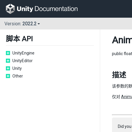
Version:
2022.2
Anim
脚本 API
UnityEngine
public floa
UnityEditor
Unity
描述
Other
该参数的默认
仅对
Anima
Did you 