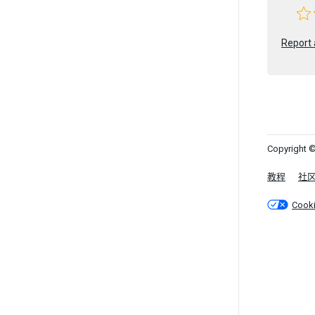
Report 
Copyright ©
教程
社
Cook