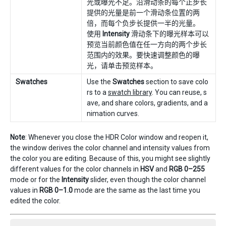
光或曝光不足。沿滑动条的每个正步长
提供的光量是前一个滑动条位置的两
倍，而每个负步长提供一半的光量。
使用
Intensity
滑动条下的曝光样本可以
预览当前颜色值在任一方向的两个步长
范围内的效果。要快速调整颜色的曝
光，请单击预览样本。
Swatches
Use the
Swatches
section to save colo
rs to a
swatch library
. You can reuse, s
ave, and share colors, gradients, and a
nimation curves.
Note
: Whenever you close the HDR Color window and reopen it,
the window derives the color channel and intensity values from
the color you are editing. Because of this, you might see slightly
different values for the color channels in
HSV
and
RGB 0–255
mode or for the
Intensity
slider, even though the color channel
values in
RGB 0–1.0
mode are the same as the last time you
edited the color.