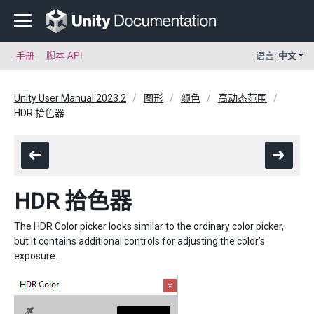
手册
脚本 API
语言:
中文
Unity User Manual 2023.2
图形
颜色
高动态范围
HDR 拾色器
HDR 拾色器
The HDR Color picker looks similar to the ordinary color picker,
but it contains additional controls for adjusting the color’s
exposure.