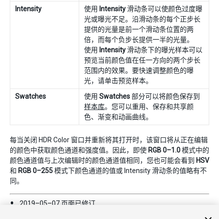
Intensity
使用
Intensity
滑动条可以使颜色过度曝
光或曝光不足。沿滑动条的每个正步长
提供的光量是前一个滑动条位置的两
倍，而每个负步长提供一半的光量。
使用
Intensity
滑动条下的曝光样本可以
预览当前颜色值在任一方向的两个步长
范围内的效果。要快速调整颜色的曝
光，请单击预览样本。
Swatches
使用
Swatches
部分可以将颜色保存到
样本库
。您可以重用、保存和共享颜
色、渐变和动画曲线。
每当关闭 HDR Color 窗口并重新将其打开时，该窗口将从正在编辑
的颜色中获取颜色通道和强度值。因此，即使
RGB 0–1.0
模式中的
颜色通道值与上次编辑时的颜色通道值相同，您也可能会看到
HSV
和
RGB 0–255
模式下颜色通道的值或 Intensity 滑动条的值略有不
同。
2019–05–07 页面已修订
在 2018.1 版中更新了 HDR 拾色器