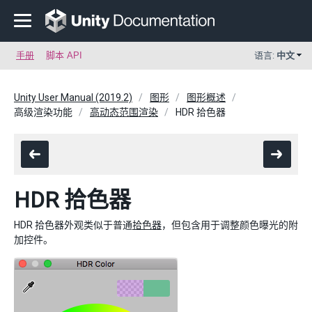
手册
脚本 API
语言:
中文
Unity User Manual (2019.2)
图形
图形概述
高级渲染功能
高动态范围渲染
HDR 拾色器
HDR 拾色器
HDR 拾色器外观类似于普通
拾色器
，但包含用于调整颜色曝光的附
加控件。