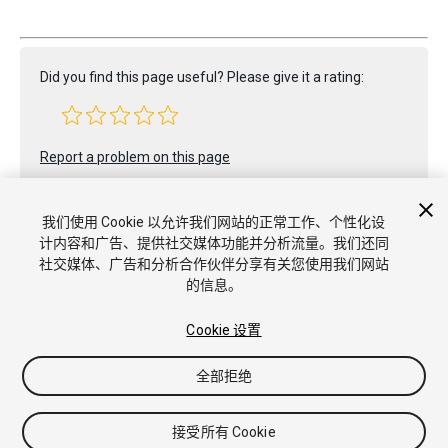
Did you find this page useful? Please give it a rating:
Report a problem on this page
我们使用 Cookie 以允许我们网站的正常工作、个性化设
计内容和广告、提供社交媒体功能并分析流量。我们还同
社交媒体、广告和分析合作伙伴分享有关您使用我们网站
的信息。
Copyright © 2022 Unity Technologies. Publication 2023.1
教程
社区答案
知识库
Cookie 设置
论坛
Asset Store
商标和使用条款
法律条款
隐私政策
Cookie
不要出售或分享我的个人信息
Cookie 偏好
全部拒绝
接受所有 Cookie