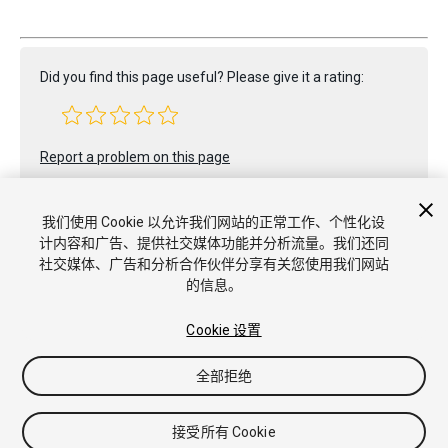
Did you find this page useful? Please give it a rating:
Report a problem on this page
我们使用 Cookie 以允许我们网站的正常工作、个性化设
计内容和广告、提供社交媒体功能并分析流量。我们还同
社交媒体、广告和分析合作伙伴分享有关您使用我们网站
的信息。
Copyright © 2022 Unity Technologies. Publication 2022.3
教程
社区答案
知识库
Cookie 设置
论坛
Asset Store
商标和使用条款
法律条款
隐私政策
Cookie
不要出售或分享我的个人信息
Cookie 偏好
全部拒绝
接受所有 Cookie