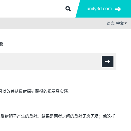
unity3d.com
语言:
中文
能
可以改善从
反射探针
获得的视觉真实感。
还反射镜子产生的反射。结果是两者之间的反射无穷无尽；像这样