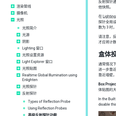
反射探针
渲染管线
他快照。
摄像机
在
Lighti
光照
探针全局设
数为 3 
光照简介
光源
请注意，
阴影
才应将计数
Lighting 窗口
盒体
光照设置资源
Light Explorer 窗口
通常情况
光照贴图
进一步靠
靠近墙壁
Realtime Global Illumination using
Enlighten
Box Projec
光照探针
体贴图的
反射探针
In the Buil
Types of Reflection Probe
disable thi
Using Reflection Probes
高级反射探针功能