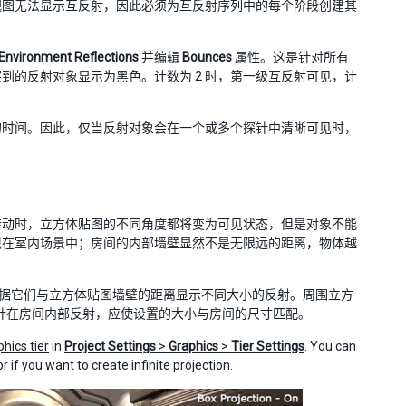
视图无法显示互反射，因此必须为互反射序列中的每个阶段创建其
Environment Reflections
并编辑
Bounces
属性。这是针对所有
到的反射对象显示为黑色。计数为 2 时，第一级互反射可见，计
的时间。因此，仅当反射对象会在一个或多个探针中清晰可见时，
转动时，立方体贴图的不同角度都将变为可见状态，但是对象不能
现在室内场景中；房间的内部墙壁显然不是无限远的距离，物体越
据它们与立方体贴图墙壁的距离显示不同大小的反射。周围立方
针在房间内部反射，应使设置的大小与房间的尺寸匹配。
hics tier
in
Project Settings
>
Graphics
>
Tier Settings
. You can
r if you want to create infinite projection.