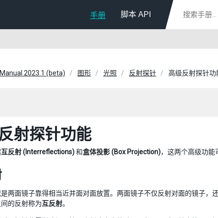
脚本 API
手册
 Manual 2023.1 (beta)
图形
光照
反射探针
高级反射探针功
反射探针功能
绍
互反射 (Interreflections)
和
盒体投影 (Box Projection)
，这两个高级功能
射
况是两面镜子靠得相当近并面对面放置。两面镜子不仅反射对面的镜子，
之间的反射称为
互反射
。