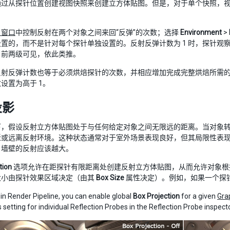
通过从探针位置创建视图快照来创建立方体贴图。但是，对于单个快照，
ng 窗口
中控制反射在两个对象之间来回“反弹”的次数；选择
Environment
>
置的，而不是针对每个探针单独设置的。反射反弹计数为 1 时，探针观察
时，前两级可见，依此类推。
反射反弹计数也等于必须烘焙探针的次数，并相应增加完成完整烘焙所需
设置为高于 1。
投影
下，假设反射立方体贴图处于与任何给定对象之间无限远的距离。当对象
近或远离反射环境。这种状态通常对于室外场景表现良好，但其局限性表
，墙壁的反射应该越大。
tion
选项允许在距探针有限距离处创建反射立方体贴图，从而允许对象根
大小由探针效果区域决定（由其
Box Size
属性决定）。例如，如果一个探
t in Render Pipeline, you can enable global
Box Projection
for a given
Grap
s setting for individual Reflection Probes in the Reflection Probe inspecto