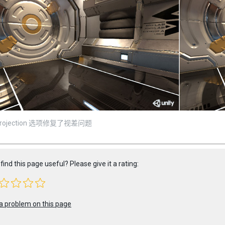
Projection 选项修复了视差问题
find this page useful? Please give it a rating:
a problem on this page