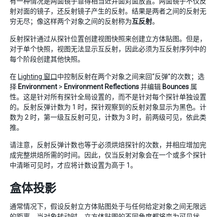
有一种情况是两面镜子靠得相当近并面对面放置。两面镜子不仅反
射对面的镜子，还反射镜子产生的反射。结果是两者之间的反射无
穷无尽；像这样两个对象之间的反射称为
互反射
。
反射探针通过从探针位置创建视图快照来创建立方体贴图。但是，
对于单个快照，视图无法显示互反射，因此必须为互反射序列中的
每个阶段创建其他快照。
在
Lighting 窗口
中控制反射在两个对象之间来回“反弹”的次数；选
择
Environment
>
Environment Reflections
并编辑
Bounces
属
性。这是针对所有探针全局设置的，而不是针对每个探针单独设置
的。反射反弹计数为 1 时，探针观察到的反射对象显示为黑色。计
数为 2 时，第一级互反射可见，计数为 3 时，前两级可见，依此类
推。
请注意，反射反弹计数也等于必须烘焙探针的次数，并相应增加完
成完整烘焙所需的时间。因此，仅当反射对象会在一个或多个探针
中清晰可见时，才应将计数设置为高于 1。
盒体投影
通常情况下，假设反射立方体贴图处于与任何给定对象之间无限远
的距离。当对象转动时，立方体贴图的不同角度都将变为可见状