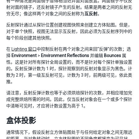
有一种情况是两面镜子靠得相当近并面对面放置。两面镜子不仅反
射对面的镜子，还反射镜子产生的反射。结果是两者之间的反射无
穷无尽；像这样两个对象之间的反射称为
互反射
。
反射探针通过从探针位置创建视图快照来创建立方体贴图。但是，
对于单个快照，视图无法显示互反射，因此必须为互反射序列中的
每个阶段创建其他快照。
在
Lighting 窗口
中控制反射在两个对象之间来回“反弹”的次数；选
择
Environment
>
Environment Reflections
并编辑
Bounces
属
性。这是针对所有探针全局设置的，而不是针对每个探针单独设置
的。反射反弹计数为 1 时，探针观察到的反射对象显示为黑色。计
数为 2 时，第一级互反射可见，计数为 3 时，前两级可见，依此类
推。
请注意，反射反弹计数也等于必须烘焙探针的次数，并相应增加完
成完整烘焙所需的时间。因此，仅当反射对象会在一个或多个探针
中清晰可见时，才应将计数设置为高于 1。
盒体投影
通常情况下，假设反射立方体贴图处于与任何给定对象之间无限远
的距离。当对象转动时，立方体贴图的不同角度都将变为可见状