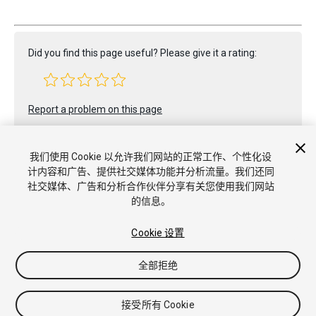
Did you find this page useful? Please give it a rating:
Report a problem on this page
我们使用 Cookie 以允许我们网站的正常工作、个性化设
计内容和广告、提供社交媒体功能并分析流量。我们还同
社交媒体、广告和分析合作伙伴分享有关您使用我们网站
的信息。
Copyright © 2022 Unity Technologies. Publication 2022.3
教程
社区答案
知识库
论坛
Asset Store
商标和使用条款
Cookie 设置
法律条款
隐私政策
Cookie
不要出售或分享我的个人信息
Cookie 偏好
全部拒绝
接受所有 Cookie