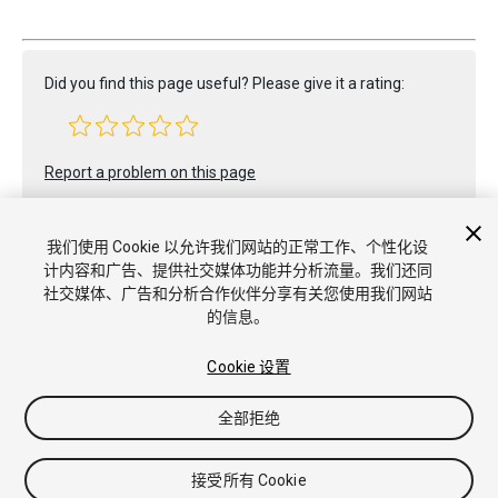
Did you find this page useful? Please give it a rating:
Report a problem on this page
我们使用 Cookie 以允许我们网站的正常工作、个性化设
计内容和广告、提供社交媒体功能并分析流量。我们还同
社交媒体、广告和分析合作伙伴分享有关您使用我们网站
的信息。
Copyright © 2018 Unity Technologies. Publication 2017.3
教程
社区答案
知识库
论坛
Asset Store
商标和使用条款
Cookie 设置
法律条款
隐私政策
Cookie
不要出售或分享我的个人信息
Cookie 偏好
全部拒绝
接受所有 Cookie