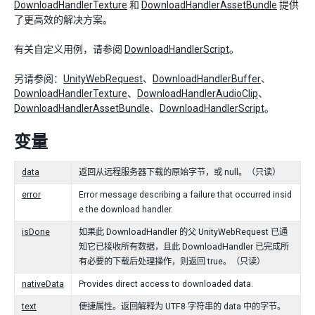
DownloadHandlerTexture
和
DownloadHandlerAssetBundle
提供
了更高效的解决方案。
有关自定义用例，请参阅
DownloadHandlerScript
。
另请参阅：
UnityWebRequest
、
DownloadHandlerBuffer
、
DownloadHandlerTexture
、
DownloadHandlerAudioClip
、
DownloadHandlerAssetBundle
、
DownloadHandlerScript
。
变量
data
返回从远程服务器下载的原始字节，或 null。（只读）
error
Error message describing a failure that occurred insid
e the download handler.
isDone
如果此 DownloadHandler 的父 UnityWebRequest 已通
知它已接收所有数据，且此 DownloadHandler 已完成所
有必要的下载后处理操作，则返回 true。（只读）
nativeData
Provides direct access to downloaded data.
text
便捷属性。返回解释为 UTF8 字符串的 data 中的字节。