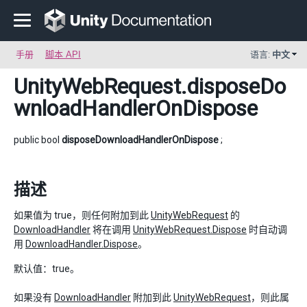
手册
脚本 API
语言:
中文
UnityWebRequest
.disposeDo
wnloadHandlerOnDispose
public bool
disposeDownloadHandlerOnDispose
;
描述
如果值为 true，则任何附加到此
UnityWebRequest
的
DownloadHandler
将在调用
UnityWebRequest.Dispose
时自动调
用
DownloadHandler.Dispose
。
默认值：true。
如果没有
DownloadHandler
附加到此
UnityWebRequest
，则此属