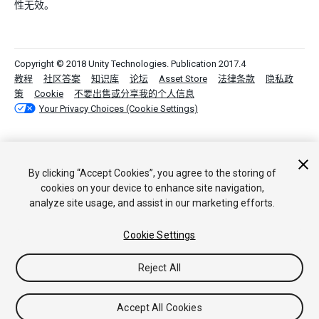
性无效。
Copyright © 2018 Unity Technologies. Publication 2017.4
教程
社区答案
知识库
论坛
Asset Store
法律条款
隐私政
策
Cookie
不要出售或分享我的个人信息
Your Privacy Choices (Cookie Settings)
By clicking “Accept Cookies”, you agree to the storing of
cookies on your device to enhance site navigation,
analyze site usage, and assist in our marketing efforts.
Cookie Settings
Reject All
Accept All Cookies