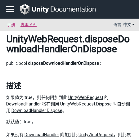
手册
脚本 API
语言:
中文
UnityWebRequest
.disposeDo
wnloadHandlerOnDispose
public bool
disposeDownloadHandlerOnDispose
;
描述
如果值为 true，则任何附加到此
UnityWebRequest
的
DownloadHandler
将在调用
UnityWebRequest.Dispose
时自动调
用
DownloadHandler.Dispose
。
默认值：true。
如果没有
DownloadHandler
附加到此
UnityWebRequest
，则此属