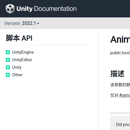
Version:
2022.1
Anim
脚本 API
UnityEngine
public boo
UnityEditor
Unity
描述
Other
该参数的默认
仅对
Anima
Did you 