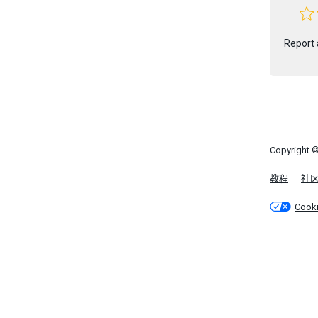
Report 
Copyright ©
教程
社
Cook