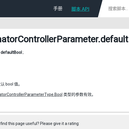
手册
脚本 API
atorControllerParameter
.defaul
l
defaultBool
;
 bool 值。
torControllerParameterType.Bool
类型的参数有效。
find this page useful? Please give it a rating: