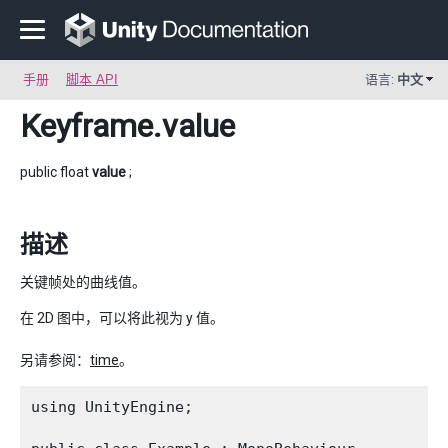
手册
脚本 API
语言:
中文
Keyframe
.value
public float
value
;
描述
关键帧处的曲线值。
在 2D 图中，可以将此视为 y 值。
另请参阅：
time
。
using UnityEngine;