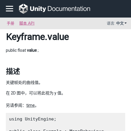
手册
脚本 API
语言:
中文
Keyframe
.value
public float
value
;
描述
关键帧处的曲线值。
在 2D 图中，可以将此视为 y 值。
另请参阅：
time
。
using UnityEngine;