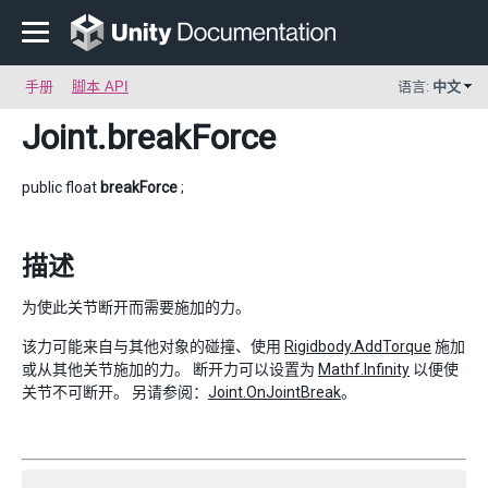
手册
脚本 API
语言:
中文
Joint
.breakForce
public float
breakForce
;
描述
为使此关节断开而需要施加的力。
该力可能来自与其他对象的碰撞、使用
Rigidbody.AddTorque
施加
或从其他关节施加的力。 断开力可以设置为
Mathf.Infinity
以便使
关节不可断开。 另请参阅：
Joint.OnJointBreak
。