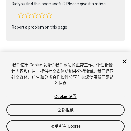
Did you find this page useful? Please give it a rating:
Report a problem on this page
我们使用 Cookie 以允许我们网站的正常工作、个性化设
计内容和广告、提供社交媒体功能并分析流量。我们还同
版权所有 © 2020 Unity Technologies. Publication 2019.4
社交媒体、广告和分析合作伙伴分享有关您使用我们网站
教程
社区答案
知识库
论坛
Asset Store
商标和使用条款
法
的信息。
律条款
隐私政策
Cookie
不要出售或分享我的个人信息
Cookie 偏好
Cookie 设置
全部拒绝
接受所有 Cookie