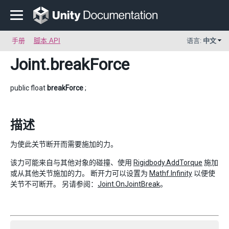
手册
脚本 API
语言:
中文
Joint
.breakForce
public float
breakForce
;
描述
为使此关节断开而需要施加的力。
该力可能来自与其他对象的碰撞、使用
Rigidbody.AddTorque
施加
或从其他关节施加的力。 断开力可以设置为
Mathf.Infinity
以便使
关节不可断开。 另请参阅：
Joint.OnJointBreak
。