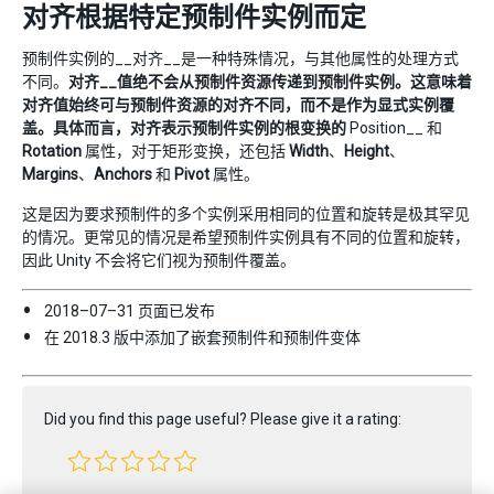
对齐根据特定预制件实例而定
预制件实例的__对齐__是一种特殊情况，与其他属性的处理方式
不同。
对齐__值绝不会从预制件资源传递到预制件实例。这意味着
对齐值始终可与预制件资源的对齐不同，而不是作为显式实例覆
盖。具体而言，对齐表示预制件实例的根变换的
Position__ 和
Rotation
属性，对于矩形变换，还包括
Width
、
Height
、
Margins
、
Anchors
和
Pivot
属性。
这是因为要求预制件的多个实例采用相同的位置和旋转是极其罕见
的情况。更常见的情况是希望预制件实例具有不同的位置和旋转，
因此 Unity 不会将它们视为预制件覆盖。
2018–07–31 页面已发布
在 2018.3 版中添加了嵌套预制件和预制件变体
Did you find this page useful? Please give it a rating: