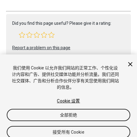
Did you find this page useful? Please give it a rating:
Report a problem on this page
我们使用 Cookie 以允许我们网站的正常工作、个性化设
计内容和广告、提供社交媒体功能并分析流量。我们还同
社交媒体、广告和分析合作伙伴分享有关您使用我们网站
的信息。
版权所有 © 2021 Unity Technologies. Publication 2021.2
教程
社区答案
知识库
论坛
Asset Store
商标和使用条款
Cookie 设置
法律条款
隐私政策
Cookie
不要出售或分享我的个人信息
Cookie 偏好
全部拒绝
接受所有 Cookie