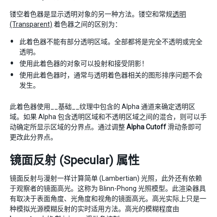
镂空着色器是显示透明对象的另一种方法。镂空和常规
透明
(Transparent)
着色器之间的区别为：
此着色器不能有部分透明区域。全部都将是完全不透明或完全
透明。
使用此着色器的对象可以投射和接受阴影！
使用此着色器时，通常与透明着色器相关的图形排序问题不会
发生。
此着色器使用__基础__纹理中包含的 Alpha 通道来确定透明区
域。如果 Alpha 包含透明区域和不透明区域之间的混合，则可以手
动确定所显示区域的分界点。通过调整
Alpha Cutoff
滑动条即可
更改此分界点。
镜面反射 (Specular) 属性
镜面反射与漫射一样计算简单 (Lambertian) 光照，此外还有依赖
于观察者的镜面高光。这称为 Blinn-Phong 光照模型。此渲染器具
有取决于表面角度、光角度和视角的镜面高光。高光实际上只是一
种模拟光源模糊反射的实时适用方法。高光的模糊程度由