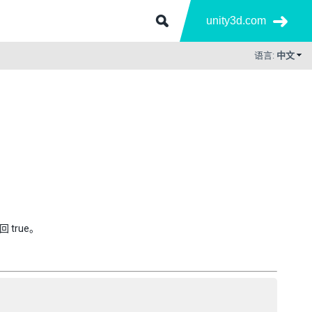
unity3d.com
语言:
中文
 true。