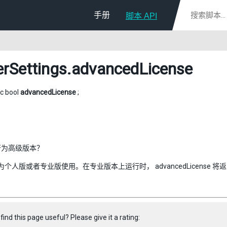
手册
脚本 API
erSettings
.advancedLicense
ic bool
advancedLicense
;
否为高级版本？
可作为个人版或者专业版使用。在专业版本上运行时， advancedLicense 将返回
find this page useful? Please give it a rating: