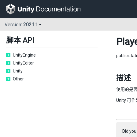
Version:
2021.1
Play
脚本 API
UnityEngine
public stat
UnityEditor
Unity
描述
Other
使用的是
Unity 
Did you 