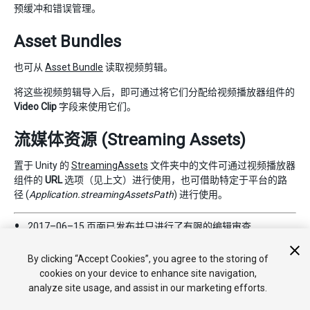
预缓冲和错误管理。
Asset Bundles
也可从
Asset Bundle
读取视频剪辑。
将这些视频剪辑导入后，即可通过将它们分配给视频播放器组件的
Video Clip
字段来使用它们。
流媒体资源 (Streaming Assets)
置于 Unity 的
StreamingAssets
文件夹中的文件可通过视频播放器
组件的
URL
选项（见上文）进行使用，也可借助特定于平台的路
径 (
Application.streamingAssetsPath
) 进行使用。
2017–06–15 页面已发布并只进行了有限的
编辑审查
Unity 5.6 中的新功能
By clicking “Accept Cookies”, you agree to the storing of
cookies on your device to enhance site navigation,
analyze site usage, and assist in our marketing efforts.