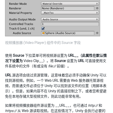
视频播放器 (Video Player) 组件中的 Source 字段
使用
Source
下拉菜单可将视频源设置为
URL__（此属性在默认情
况下设置为
Video Clip__）。将
Source
设置为
URL
可直接使用文
件系统中的文件（有或没有
file://
前缀）。
URL
源选项会绕过资源管理，这意味着您必须手动确保 Unity 可以
找到源视频。例如，一个 Web URL 需要由 Web 服务器托管源视
频，而普通文件必须位于 Unity 可以找到该文件的位置（用脚本表
示）。但是，如果内容不在 Unity 的直接控制之下，或者您希望避
免在本地存储大型视频文件，则此功能非常有用。
如果将视频播放器组件源设置为 __URL__，也可通过
http://
和
https://
从 Web 源读取视频。在这些情况下，Unity 会执行必要的