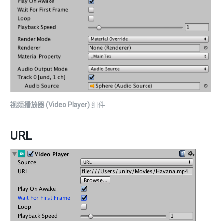
视频播放器 (Video Player)
组件
URL