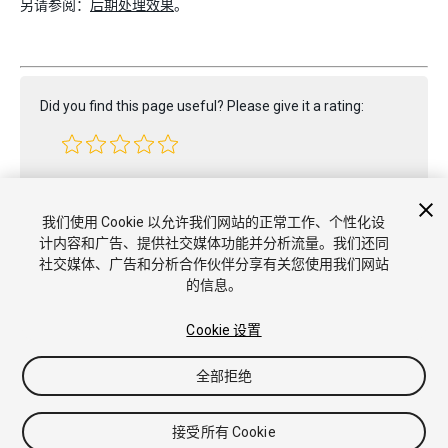
另请参阅：
后期处理效果
。
Did you find this page useful? Please give it a rating:
Report a problem on this page
我们使用 Cookie 以允许我们网站的正常工作、个性化设
计内容和广告、提供社交媒体功能并分析流量。我们还同
社交媒体、广告和分析合作伙伴分享有关您使用我们网站
的信息。
Cookie 设置
版权所有 © 2021 Unity Technologies. Publication 2020.3
教程
社区答案
知识库
论坛
Asset Store
商标和使用条款
全部拒绝
法律条款
隐私政策
Cookie
不要出售或分享我的个人信息
Cookie 偏好
接受所有 Cookie